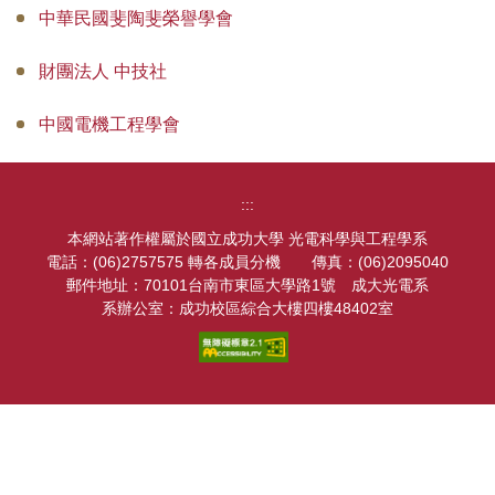
中華民國斐陶斐榮譽學會
表單下載
法規章程
財團法人 中技社
相關連結
中國電機工程學會
高中生專區
:::
超穎奈米光子中心
本網站著作權屬於國立成功大學 光電科學與工程學系
電話：(06)2757575 轉各成員分機 傳真：(06)2095040
郵件地址：70101台南市東區大學路1號 成大光電系
系辦公室：成功校區綜合大樓四樓48402室