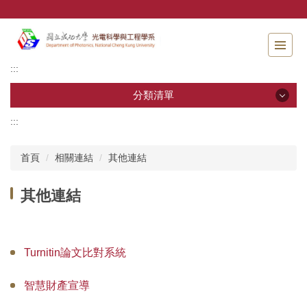
跳
到
主
要
內
:::
容
分類清單
區
:::
分類清單
首頁
相關連結
其他連結
各項公告
其他連結
系所簡介
系所成員
Turnitin論文比對系統
招生事宜
智慧財產宣導
課程資訊