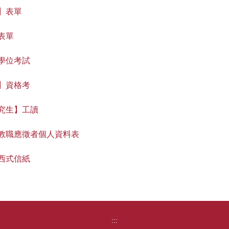
】表單
表單
學位考試
】資格考
究生】工讀
教職應徵者個人資料表
西式信紙
:::