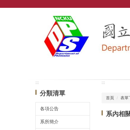
跳
到
主
要
內
容
區
:::
:::
分類清單
首頁
表單
各項公告
系內相
系所簡介