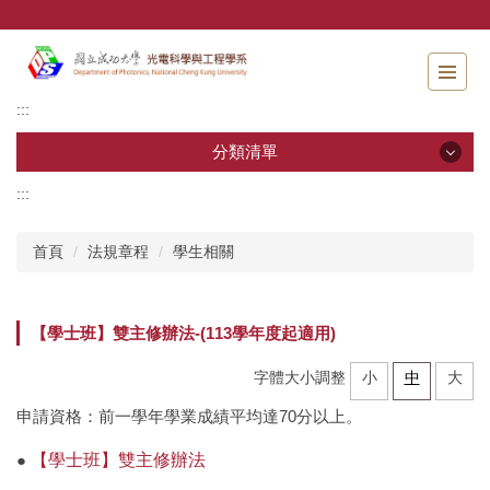
跳
到
主
要
內
:::
容
分類清單
區
:::
分類清單
首頁
法規章程
學生相關
各項公告
系所簡介
【學士班】雙主修辦法-(113學年度起適用)
系所成員
字體大小調整
小
中
大
招生事宜
申請資格：前一學年學業成績平均達70分以上。
●
【學士班】雙主修辦法
課程資訊