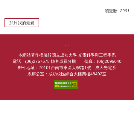
表單下載
瀏覽數:
2991
法規章程
加到我的最愛
相關連結
高中生專區
:::
本網站著作權屬於國立成功大學 光電科學與工程學系
超穎奈米光子中心
電話：(06)2757575 轉各成員分機 傳真：(06)2095040
郵件地址：70101台南市東區大學路1號 成大光電系
系辦公室：成功校區綜合大樓四樓48402室